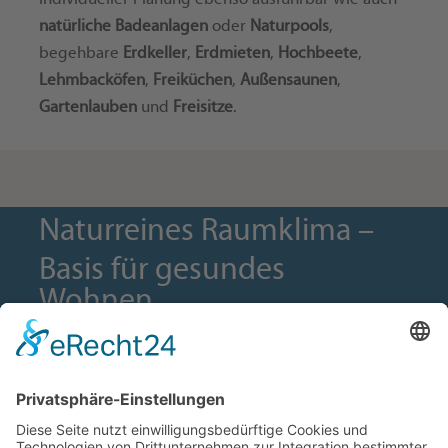
natürliche Badeanlagen
oder
Naturpools
,
begehbare
Erdkeller
,
Erdmieten
,
Hochbeete
,
Lehmbacköfen
,
Freiküchen
,
Außensaunen
,
Gartenlauben
und
Freisitze
.
Naturreines Raumklima –
Basis für gesundes
Wohnen.
ADRESSE
Biolehmhaus GmbH
Franklinstraße 66